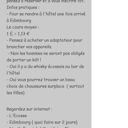
pensez à réserver et à vous inscrire tôt.
Infos pratiques :
- Pour se rendre à l'hôtel une fois arrivé
à Edimbourg
Le cours moyen :
1 £ = 1,13 €
- Pensez à acheter un adaptateur pour
brancher vos appareils.
- Non les hommes ne seront pas obligés
de porter un kilt !
- Oui il y a du whisky écossais au bar de
l'hôtel
- Oui vous pourrez trouver un beau
choix de chaussures surplace ( surtout
les filles)
Regardez sur internet :
- L'Ecosse
- Edimbourg ( quoi faire sur 2 jours)