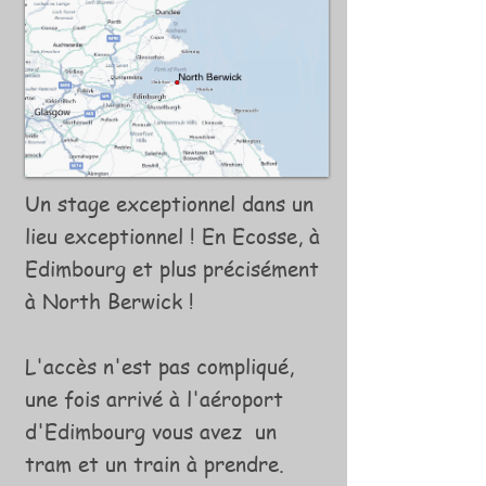
Un stage exceptionnel dans un
lieu exceptionnel ! En Ecosse, à
Edimbourg et plus précisément
à North Berwick !
L'accès n'est pas compliqué,
une fois arrivé à l'aéroport
d'Edimbourg vous avez un
tram et un train à prendre.