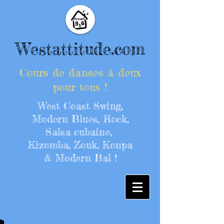
Westattitude.com
Cours de danses à deux
pour tous !
West Coast Swing,
Modern Blues, Rock,
Salsa cubaine,
Kizomba, Zouk, Konpa
& Modern Bal !